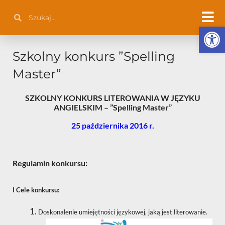
Przejdź
Szukaj
Szukaj
do
Otwórz 
treści
Szkolny konkurs ”Spelling
Master”
SZKOLNY KONKURS LITEROWANIA W JĘZYKU
ANGIELSKIM – ”Spelling Master
”
25 października 2016 r.
Regulamin konkursu:
I Cele konkursu:
Doskonalenie umiejętności językowej, jaką jest literowanie.