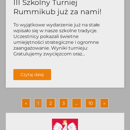
III Szkolny Turniej
Rummikub już za nami!
To wyjątkowe wydarzenie już na stałe
wpisało się w nasze szkolne tradycje.
Uczestnicy pokazali świetne
umiejętności strategiczne i ogromne
zaangażowanie. Wyniki turnieju:
Gratulujemy zwycięzcom oraz...
Czytaj dalej
«
1
2
3
…
10
»