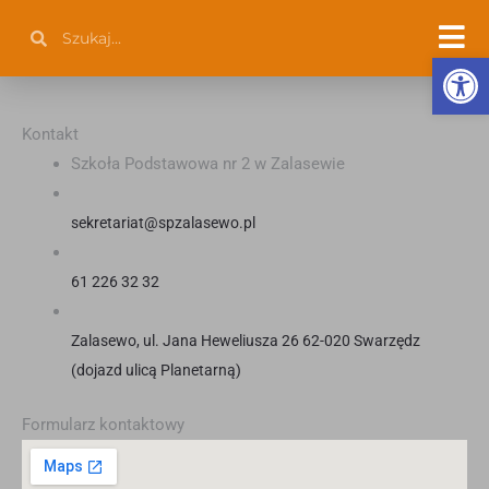
Przejdź
Szukaj
Szukaj
do
Otwórz 
treści
Kontakt
Szkoła Podstawowa nr 2 w Zalasewie
sekretariat@spzalasewo.pl
61 226 32 32
Zalasewo, ul. Jana Heweliusza 26 62-020 Swarzędz
(dojazd ulicą Planetarną)
Formularz kontaktowy