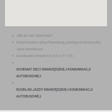
Jak do nas dojechać?
Samochodem: ulicą Planetarną, parking od strony ulicy
Jana Heweliusza
Autobusem: liniami S-4, S-9, S-11 i 55.
SCHEMAT SIECI SWARZĘDZKIEJ KOMUNIKACJI
AUTOBUSOWEJ
ROZKŁAD JAZDY SWARZĘDZKIEJ KOMUNIKACJI
AUTOBUSOWEJ