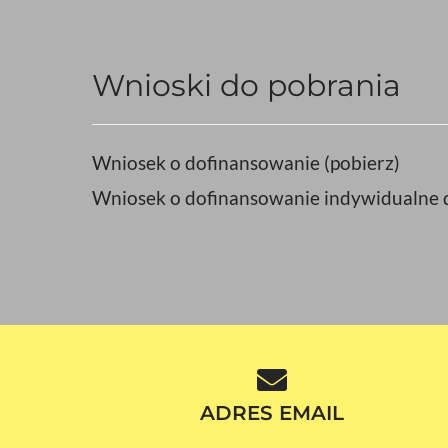
Wnioski do pobrania
Wniosek o dofinansowanie (pobierz)
Wniosek o dofinansowanie indywidualne do
ADRES EMAIL