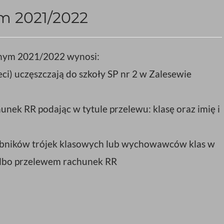
m 2021/2022
lnym 2021/2022 wynosi:
ieci) uczęszczają do szkoły SP nr 2 w Zalesewie
ek RR podając w tytule przelewu: klasę oraz imię i
rbników trójek klasowych lub wychowawców klas w
albo przelewem rachunek RR