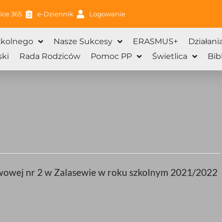
ice 365
e-Dziennik
Logowanie
zkolnego
Nasze Sukcesy
ERASMUS+
Działani
ki
Rada Rodziców
Pomoc PP
Świetlica
Bib
owej nr 2 w Zalasewie w roku szkolnym 2021/2022