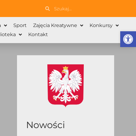
Szukaj
Szukaj
a
Sport
Zajęcia Kreatywne
Konkursy
Otwórz 
lioteka
Kontakt
Nowości