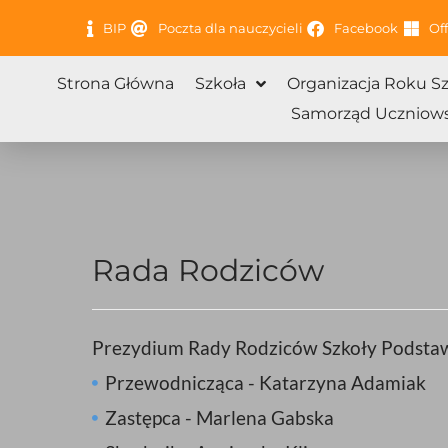
Przejdź
BIP
Poczta dla nauczycieli
Facebook
Off
do
treści
Strona Główna
Szkoła
Organizacja Roku S
Samorząd Uczniows
Rada Rodziców
Prezydium Rady Rodziców Szkoły Podstaw
Przewodnicząca - Katarzyna Adamiak
Zastępca - Marlena Gabska