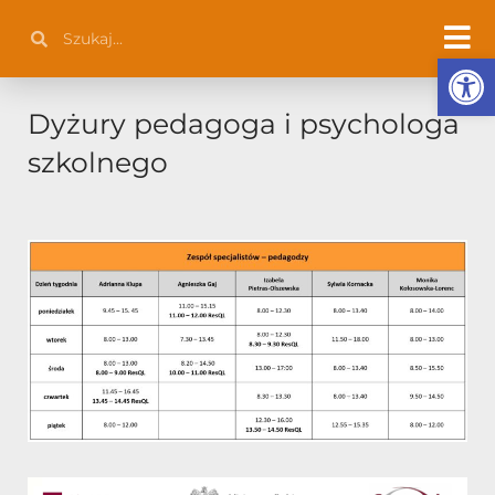
Przejdź
Szukaj
Szukaj
do
Otwórz 
treści
Dyżury pedagoga i psychologa
szkolnego