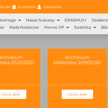
ice 365
e-Dziennik
Logowanie
zkolnego
Nasze Sukcesy
ERASMUS+
Działani
ki
Rada Rodziców
Pomoc PP
Świetlica
Bib
Archiwum
Archiwum
oteka 2020/2021
biblioteka 2019/2020
Czytaj dalej
Czytaj dalej