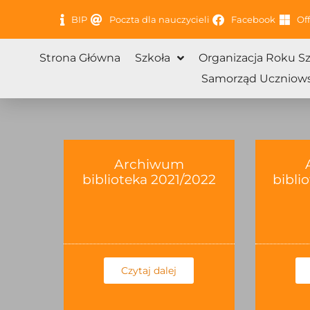
Przejdź
BIP
Poczta dla nauczycieli
Facebook
Off
do
treści
Strona Główna
Szkoła
Organizacja Roku S
Samorząd Uczniows
Archiwum
biblioteka 2021/2022
bibli
Czytaj dalej