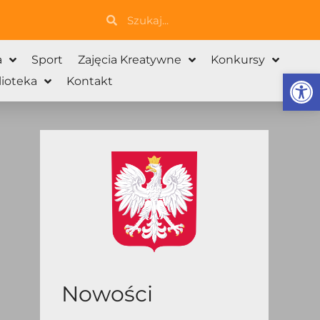
Szukaj
Szukaj
a
Sport
Zajęcia Kreatywne
Konkursy
Otwórz 
lioteka
Kontakt
Nowości