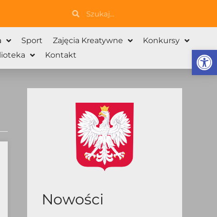
Szukaj
Szukaj
a
Sport
Zajęcia Kreatywne
Konkursy
Otwórz 
lioteka
Kontakt
Nowości