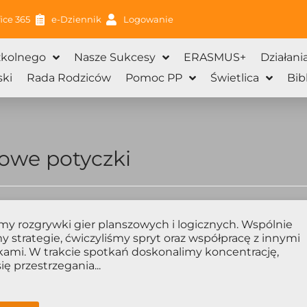
ice 365
e-Dziennik
Logowanie
zkolnego
Nasze Sukcesy
ERASMUS+
Działani
ki
Rada Rodziców
Pomoc PP
Świetlica
Bib
owe potyczki
my rozgrywki gier planszowych i logicznych. Wspólnie
 strategie, ćwiczyliśmy spryt oraz współpracę z innymi
kami. W trakcie spotkań doskonalimy koncentrację,
ę przestrzegania...