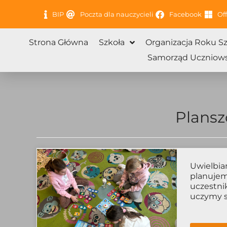
Przejdź
BIP
Poczta dla nauczycieli
Facebook
Off
do
treści
Strona Główna
Szkoła
Organizacja Roku S
Samorząd Uczniows
Plansz
Uwielbia
planujemy
uczestni
uczymy si