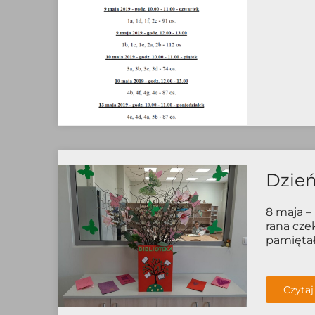
Dzień
8 maja –
rana cze
pamiętały
Czytaj