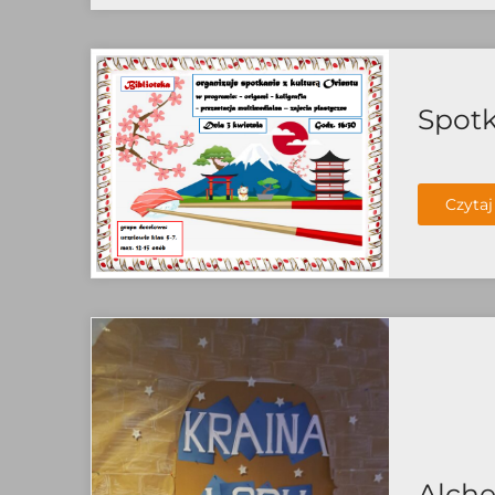
Spotk
Czytaj
Alche