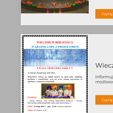
Czytaj
Wiecz
Informuj
możliwośc
Czytaj