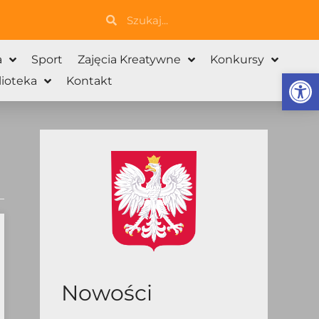
Szukaj
Szukaj
a
Sport
Zajęcia Kreatywne
Konkursy
Otwórz 
lioteka
Kontakt
Nowości