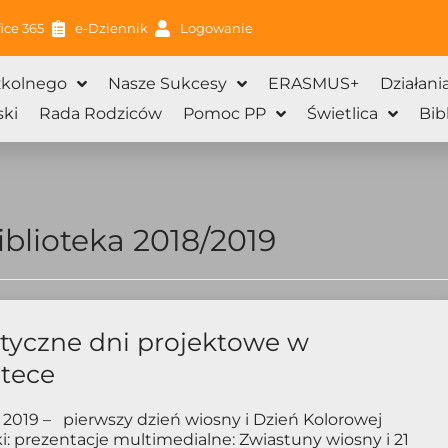
ice 365
e-Dziennik
Logowanie
zkolnego
Nasze Sukcesy
ERASMUS+
Działani
ki
Rada Rodziców
Pomoc PP
Świetlica
Bib
blioteka 2018/2019
Strona
Strona
tyczne dni projektowe w
otece
 2019 – pierwszy dzień wiosny i Dzień Kolorowej
i: prezentacje multimedialne: Zwiastuny wiosny i 21