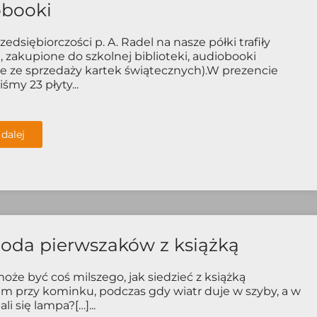
obooki
zedsiębiorczości p. A. Radel na nasze półki trafiły
, zakupione do szkolnej biblioteki, audiobooki
e ze sprzedaży kartek świątecznych).W prezencie
śmy 23 płyty...
 dalej
oda pierwszaków z książką
może być coś milszego, jak siedzieć z książką
m przy kominku, podczas gdy wiatr duje w szyby, a w
li się lampa?[…]...