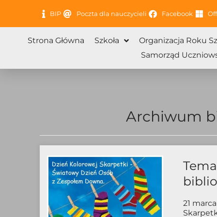
Przejdź
BIP
Poczta dla nauczycieli
Facebook
Off
do
treści
Strona Główna
Szkoła
Organizacja Roku S
Samorząd Uczniows
Archiwum bi
Tema
bibli
21 marca
Skarpetk