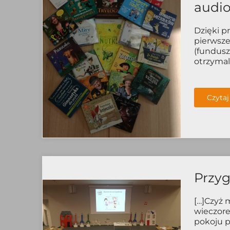
audi
Dzięki pr
pierwsze
(fundusz
otrzymali
Czytaj
Przyg
[…]Czyż 
wieczore
pokoju pa