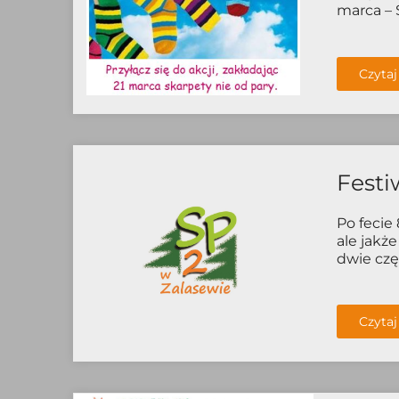
marca – 
Czytaj
Festi
Po fecie 
ale jakż
dwie częś
Czytaj