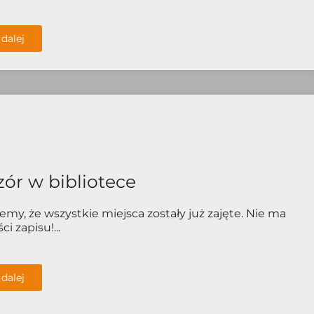
 dalej
ór w bibliotece
emy, że wszystkie miejsca zostały już zajęte. Nie ma
i zapisu!...
 dalej