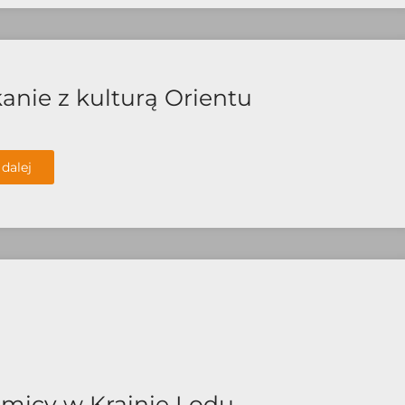
anie z kulturą Orientu
 dalej
micy w Krainie Lodu