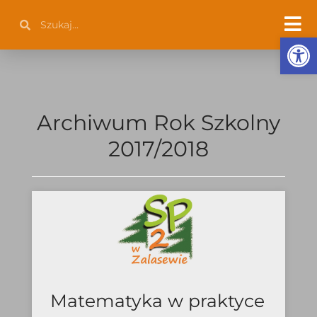
Przejdź
Szukaj
Szukaj
do
Otwórz 
treści
Archiwum Rok Szkolny
2017/2018
Strona
Strona
Strona
Strona
Matematyka w praktyce