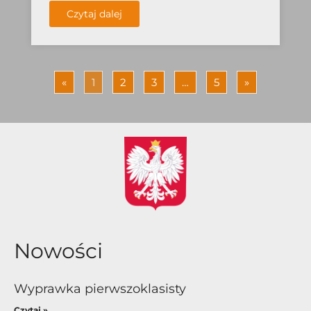
Czytaj dalej
«
1
2
3
…
5
»
Nowości
Wyprawka pierwszoklasisty
Czytaj »