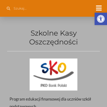
Przejdź
Szukaj
Szukaj
do
Otwórz 
treści
Szkolne Kasy
Oszczędności
Program edukacji finansowej dla uczniów szkół
podstawowych.