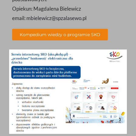
Opiekun: Magdalena Bielewicz
email:
mbielewicz@spzalasewo.pl
Kompedium wiedzy o programie SKO