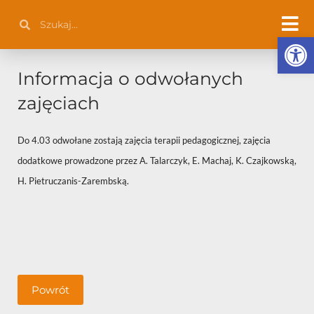
Przejdź
Szukaj
Szukaj
do
Otwórz 
treści
Informacja o odwołanych
zajęciach
Do 4.03 odwołane zostają zajęcia terapii pedagogicznej, zajęcia
dodatkowe prowadzone przez A. Talarczyk, E. Machaj, K. Czajkowską,
H. Pietruczanis-Zarembską.
Powrót