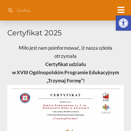
Przejdź
Szukaj
Szukaj
do
Otwórz 
treści
Certyfikat 2025
Miło jest nam poinformować, iż nasza szkoła
otrzymała
Certyfikat udziału
w XVIII Ogólnopolskim Programie Edukacyjnym
„Trzymaj Formę”!