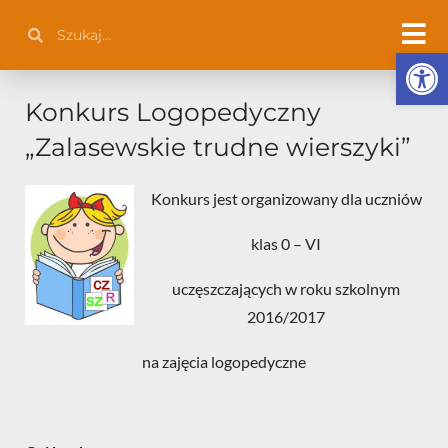
Przejdź
Szukaj
Szukaj
do
Otwórz 
treści
Konkurs Logopedyczny
„Zalasewskie trudne wierszyki”
Konkurs jest organizowany dla uczniów
klas 0 – VI
uczęszczających w roku szkolnym
2016/2017
na zajęcia logopedyczne