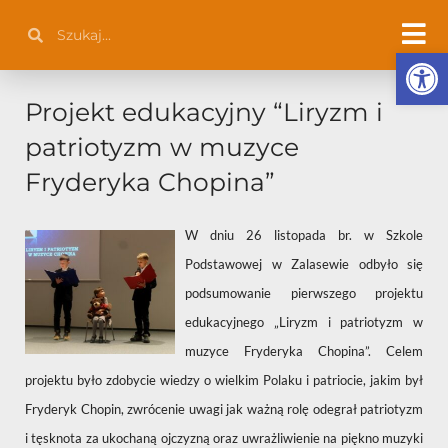
Przejdź
Szukaj
Szukaj
do
Otwórz 
treści
Projekt edukacyjny “Liryzm i
patriotyzm w muzyce
Fryderyka Chopina”
W dniu 26 listopada br. w Szkole
Podstawowej w Zalasewie odbyło się
podsumowanie pierwszego projektu
edukacyjnego „Liryzm i patriotyzm w
muzyce Fryderyka Chopina”. Celem
projektu było zdobycie wiedzy o wielkim Polaku i patriocie, jakim był
Fryderyk Chopin, zwrócenie uwagi jak ważną rolę odegrał patriotyzm
i tęsknota za ukochaną ojczyzną oraz uwrażliwienie na piękno muzyki