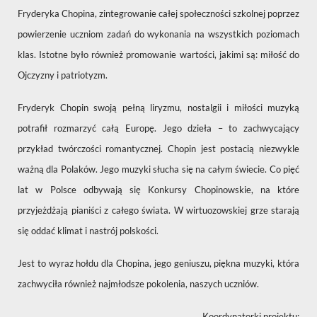
Fryderyka Chopina, zintegrowanie całej społeczności szkolnej poprzez
powierzenie uczniom zadań do wykonania na wszystkich poziomach
klas. Istotne było również promowanie wartości, jakimi są: miłość do
Ojczyzny i patriotyzm.
Fryderyk Chopin swoją pełną liryzmu, nostalgii i miłości muzyką
potrafił rozmarzyć całą Europę. Jego dzieła – to zachwycający
przykład twórczości romantycznej. Chopin jest postacią niezwykle
ważną dla Polaków. Jego muzyki słucha się na całym świecie. Co pięć
lat w Polsce odbywają się Konkursy Chopinowskie, na które
przyjeżdżają pianiści z całego świata. W wirtuozowskiej grze starają
się oddać klimat i nastrój polskości.
Jest to wyraz hołdu dla Chopina, jego geniuszu, piękna muzyki, która
zachwyciła również najmłodsze pokolenia, naszych uczniów.
Koordynatorki projektu: