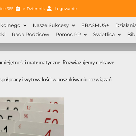
ice 365
e-Dziennik
Logowanie
zkolnego
Nasze Sukcesy
ERASMUS+
Działani
ki
Rada Rodziców
Pomoc PP
Świetlica
Bib
 umiejętności matematyczne. Rozwiązujemy ciekawe
spółpracy i wytrwałości w poszukiwaniu rozwiązań.