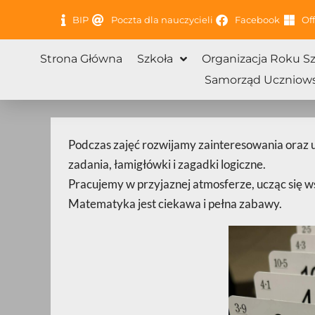
Przejdź
BIP
Poczta dla nauczycieli
Facebook
Off
do
treści
Strona Główna
Szkoła
Organizacja Roku S
Samorząd Uczniows
Podczas zajęć rozwijamy zainteresowania oraz
zadania, łamigłówki i zagadki logiczne.
Pracujemy w przyjaznej atmosferze, ucząc się w
Matematyka jest ciekawa i pełna zabawy.