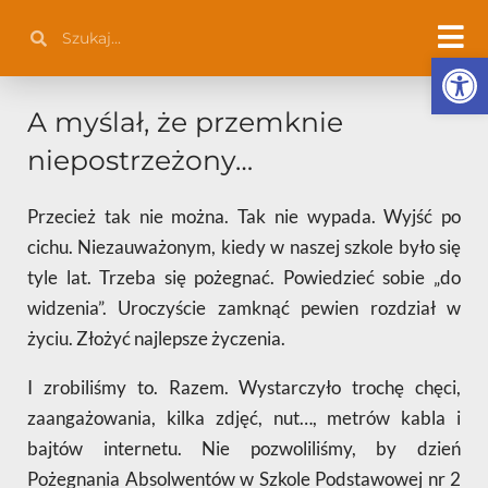
Przejdź
Szukaj
Szukaj
do
Otwórz 
treści
A myślał, że przemknie
niepostrzeżony…
Przecież tak nie można. Tak nie wypada. Wyjść po
cichu. Niezauważonym, kiedy w naszej szkole było się
tyle lat. Trzeba się pożegnać. Powiedzieć sobie „do
widzenia”. Uroczyście zamknąć pewien rozdział w
życiu. Złożyć najlepsze życzenia.
I zrobiliśmy to. Razem. Wystarczyło trochę chęci,
zaangażowania, kilka zdjęć, nut…, metrów kabla i
bajtów internetu. Nie pozwoliliśmy, by dzień
Pożegnania Absolwentów w Szkole Podstawowej nr 2