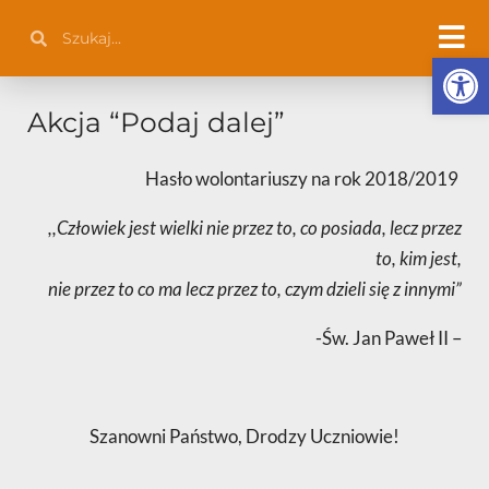
Przejdź
Szukaj
Szukaj
do
Otwórz 
treści
Akcja “Podaj dalej”
Hasło wolontariuszy na rok 2018/2019
,,Człowiek jest wielki nie przez to, co posiada, lecz przez
to, kim jest,
nie przez to co ma lecz przez to, czym dzieli się z innymi”
-Św. Jan Paweł II –
Szanowni Państwo, Drodzy Uczniowie!