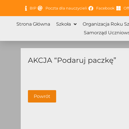
Przejdź
BIP
Poczta dla nauczycieli
Facebook
Off
do
treści
Strona Główna
Szkoła
Organizacja Roku S
Samorząd Uczniows
AKCJA “Podaruj paczkę”
Powrót