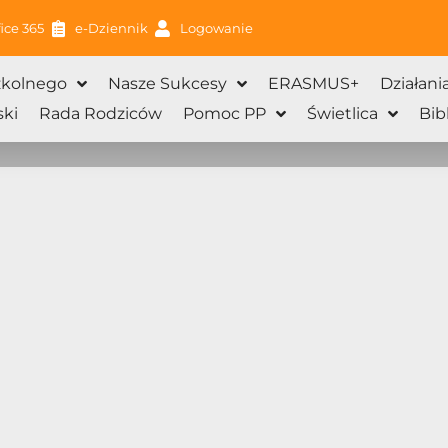
ice 365
e-Dziennik
Logowanie
zkolnego
Nasze Sukcesy
ERASMUS+
Działani
ki
Rada Rodziców
Pomoc PP
Świetlica
Bib