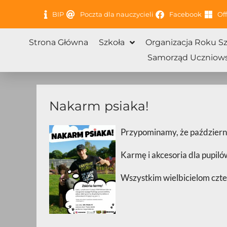
Przejdź
BIP
Poczta dla nauczycieli
Facebook
Off
do
treści
Strona Główna
Szkoła
Organizacja Roku S
Samorząd Uczniows
Nakarm psiaka!
Przypominamy, że październik
Karmę i akcesoria dla pupil
Wszystkim wielbicielom czte