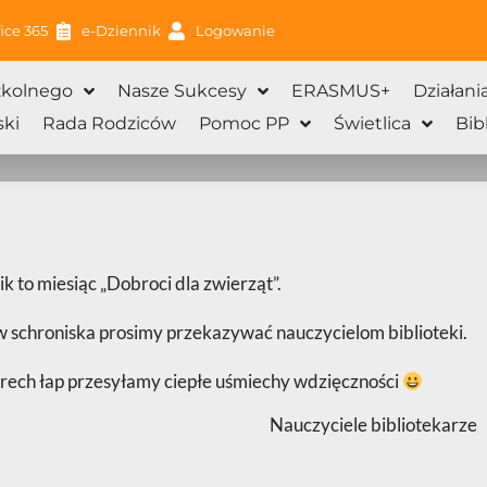
ice 365
e-Dziennik
Logowanie
zkolnego
Nasze Sukcesy
ERASMUS+
Działani
ki
Rada Rodziców
Pomoc PP
Świetlica
Bib
 to miesiąc „Dobroci dla zwierząt”.
ów schroniska prosimy przekazywać nauczycielom biblioteki.
rech łap przesyłamy ciepłe uśmiechy wdzięczności
Nauczyciele bibliotekarze