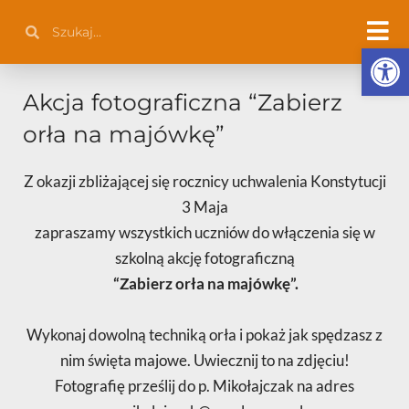
Przejdź
Szukaj
Szukaj
do
Otwórz 
treści
Akcja fotograficzna “Zabierz
orła na majówkę”
Z okazji zbliżającej się rocznicy uchwalenia Konstytucji
3 Maja
zapraszamy wszystkich uczniów do włączenia się w
szkolną akcję fotograficzną
“Zabierz orła na majówkę”.
Wykonaj dowolną techniką orła i pokaż jak spędzasz z
nim święta majowe. Uwiecznij to na zdjęciu!
Fotografię prześlij do p. Mikołajczak na adres