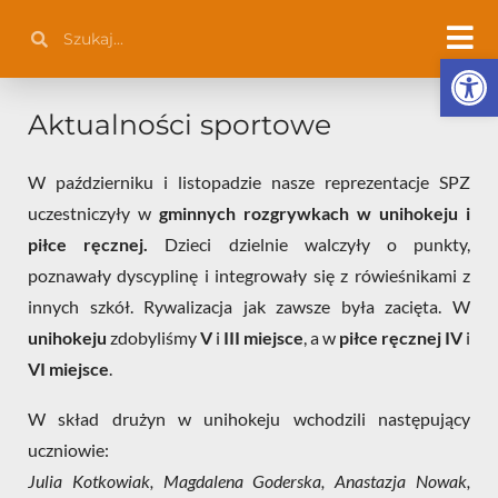
Przejdź
Szukaj
Szukaj
do
Otwórz 
treści
Aktualności sportowe
W październiku i listopadzie nasze reprezentacje SPZ
uczestniczyły w
gminnych rozgrywkach w unihokeju i
piłce ręcznej.
Dzieci dzielnie walczyły o punkty,
poznawały dyscyplinę i integrowały się z rówieśnikami z
innych szkół.
Rywalizacja jak zawsze była zacięta.
W
unihokeju
zdobyliśmy
V
i
III miejsce
, a w
piłce ręcznej
IV
i
VI miejsce
.
W skład drużyn w unihokeju wchodzili następujący
uczniowie:
Julia Kotkowiak, Magdalena Goderska, Anastazja Nowak,