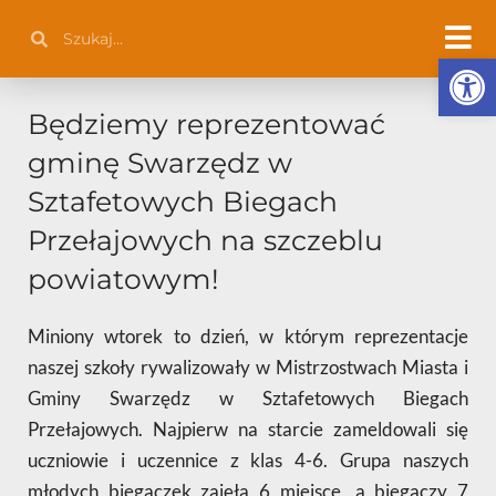
Przejdź
Szukaj
Szukaj
do
Otwórz 
treści
Będziemy reprezentować
gminę Swarzędz w
Sztafetowych Biegach
Przełajowych na szczeblu
powiatowym!
Miniony wtorek to dzień, w którym reprezentacje
naszej szkoły rywalizowały w Mistrzostwach Miasta i
Gminy Swarzędz w Sztafetowych Biegach
Przełajowych. Najpierw na starcie zameldowali się
uczniowie i uczennice z klas 4-6. Grupa naszych
młodych biegaczek zajęła 6 miejsce, a biegaczy 7