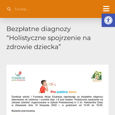
Przejdź
Szukaj
Szukaj
do
Otwórz 
treści
Bezpłatne diagnozy
“Holistyczne spojrzenie na
zdrowie dziecka”