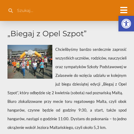
Przejdź
Szukaj
Szukaj
do
Otwórz 
treści
„Biegaj z Opel Szpot”
Chcielibyśmy bardzo serdecznie zaprosić
wszystkich uczniów, rodziców, nauczycieli
oraz sympatyków Szkoły Podstawowej w
Zalasewie do wzięcia udziału w kolejnym
już biegu dziesiątej edycji „Biegaj z Opel
Szpot”, który odbędzie się 2 kwietnia (sobota) nad poznańską Maltą.
Biuro zlokalizowane przy mecie toru regatowego Malta, czyli obok
hangarów, czynne będzie od godziny 9:30, a start, także spod
hangarów, nastąpi o godzinie 11:00. Dystans do pokonania – to jedno
okrążenie wokół Jeziora Maltańskiego, czyli około 5,3 km.