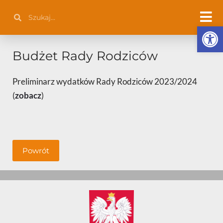
Przejdź
Szukaj
Szukaj
do
Otwórz 
treści
Budżet Rady Rodziców
Preliminarz wydatków Rady Rodziców 2023/2024
(
zobacz
)
Powrót