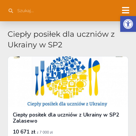
Przejdź
Szukaj
Szukaj
do
Otwórz 
treści
Ciepły posiłek dla uczniów z
Ukrainy w SP2