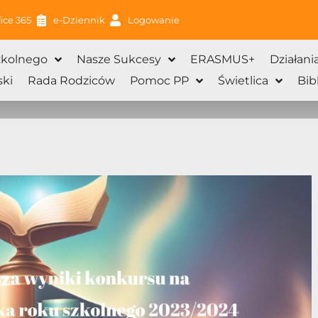
ice 365
e-Dziennik
Logowanie
zkolnego
Nasze Sukcesy
ERASMUS+
Działani
ki
Rada Rodziców
Pomoc PP
Świetlica
Bib