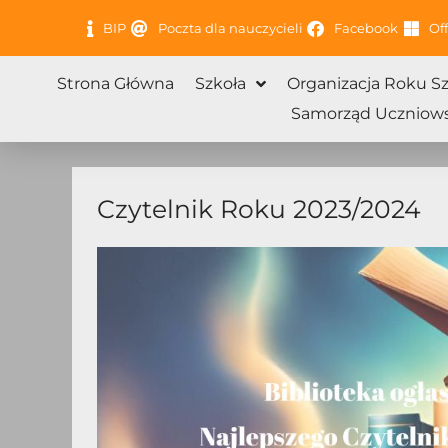
Przejdź
BIP
Poczta dla nauczycieli
Facebook
Off
do
treści
Strona Główna
Szkoła
Organizacja Roku S
Samorząd Uczniows
Czytelnik Roku 2023/2024