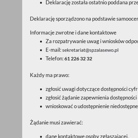
Deklarację została ostatnio poddana przeg
Deklarację sporządzono na podstawie samooce
Informacje zwrotne i dane kontaktowe
Za rozpatrywanie uwag i wniosków odpo
E-mail:
sekretariat@spzalasewo.pl
Telefon:
61 226 32 32
Każdy ma prawo:
zgłosić uwagi dotyczące dostępności cyfr
zgłosić żądanie zapewnienia dostępności 
wnioskować o udostępnienie niedostępnej 
Żądanie musi zawierać:
dane kontaktowe osoby zgłaszającej,