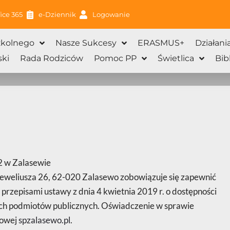
ice 365
e-Dziennik
Logowanie
zkolnego
Nasze Sukcesy
ERASMUS+
Działani
ki
Rada Rodziców
Pomoc PP
Świetlica
Bib
2 w Zalasewie
Heweliusza 26, 62-020 Zalasewo
zobowiązuje się zapewnić
 przepisami ustawy z dnia 4 kwietnia 2019 r. o dostępności
nych podmiotów publicznych. Oświadczenie w sprawie
towej
spzalasewo.pl
.