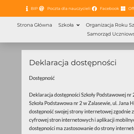
Przejdź
BIP
Poczta dla nauczycieli
Facebook
Off
do
treści
Strona Główna
Szkoła
Organizacja Roku S
Samorząd Uczniows
Deklaracja dostępności
Dostępność
Deklaracja dostępności Szkoły Podstawowej nr 
Szkoła Podstawowa nr 2 w Zalasewie, ul. Jana 
dostępność swojej strony internetowej zgodnie z
cyfrowej stron internetowych i aplikacji mobil
dostępności ma zastosowanie do strony interne