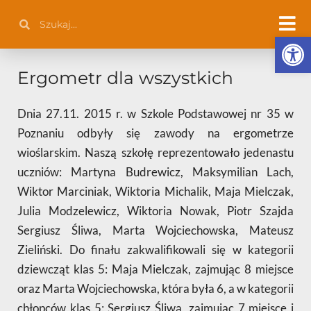
Przejdź
Szukaj
Szukaj
do
Otwórz 
treści
Ergometr dla wszystkich
Dnia 27.11. 2015 r. w Szkole Podstawowej nr 35 w
Poznaniu odbyły się zawody na ergometrze
wioślarskim. Naszą szkołę reprezentowało jedenastu
uczniów: Martyna Budrewicz, Maksymilian Lach,
Wiktor Marciniak, Wiktoria Michalik, Maja Mielczak,
Julia Modzelewicz, Wiktoria Nowak, Piotr Szajda
Sergiusz Śliwa, Marta Wojciechowska, Mateusz
Zieliński. Do finału zakwalifikowali się w kategorii
dziewcząt klas 5: Maja Mielczak, zajmując 8 miejsce
oraz Marta Wojciechowska, która była 6, a w kategorii
chłopców klas 5: Sergiusz Śliwa, zajmując 7 miejsce i