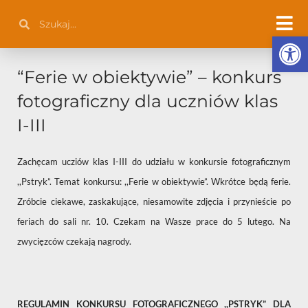
Przejdź
Szukaj
Szukaj
do
Otwórz 
treści
“Ferie w obiektywie” – konkurs
fotograficzny dla uczniów klas
I-III
Zachęcam ucziów klas I-III do udziału w konkursie fotograficznym
,,Pstryk”. Temat konkursu: ,,Ferie w obiektywie”. Wkrótce będą ferie.
Zróbcie ciekawe, zaskakujące, niesamowite zdjęcia i przynieście po
feriach do sali nr. 10. Czekam na Wasze prace do 5 lutego. Na
zwycięzców czekają nagrody.
REGULAMIN KONKURSU FOTOGRAFICZNEGO
,,PSTRYK” DLA