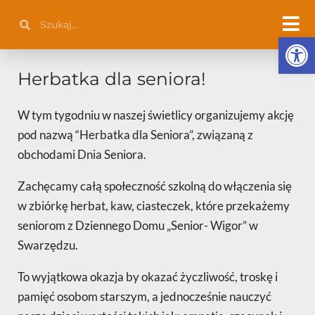
Przejdź
Szukaj
Szukaj
do
Otwórz 
treści
Herbatka dla seniora!
W tym tygodniu w naszej świetlicy organizujemy akcję
pod nazwą “Herbatka dla Seniora”, związaną z
obchodami Dnia Seniora.
Zachęcamy całą społeczność szkolną do włączenia się
w zbiórkę herbat, kaw, ciasteczek, które przekażemy
seniorom z Dziennego Domu „Senior- Wigor” w
Swarzędzu.
To wyjątkowa okazja by okazać życzliwość, troskę i
pamięć osobom starszym, a jednocześnie nauczyć