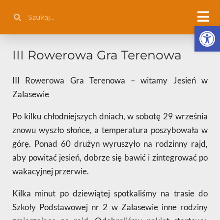
Przejdź
Szukaj
Szukaj
do
Otwórz 
treści
III Rowerowa Gra Terenowa
III Rowerowa Gra Terenowa – witamy Jesień w
Zalasewie
Po kilku chłodniejszych dniach, w sobotę 29 września
znowu wyszło słońce, a temperatura poszybowała w
górę. Ponad 60 drużyn wyruszyło na rodzinny rajd,
aby powitać jesień, dobrze się bawić i zintegrować po
wakacyjnej przerwie.
Kilka minut po dziewiątej spotkaliśmy na trasie do
Szkoły Podstawowej nr 2 w Zalasewie inne rodziny