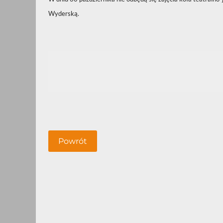
Wyderską.
Powrót