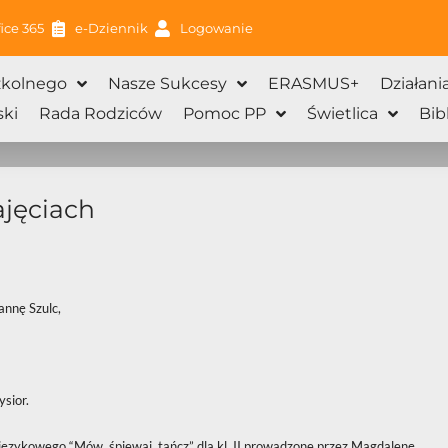
ice 365
e-Dziennik
Logowanie
zkolnego
Nasze Sukcesy
ERASMUS+
Działani
ki
Rada Rodziców
Pomoc PP
Świetlica
Bib
ajęciach
annę Szulc,
sior.
-językowego “Mów, śpiewaj, tańcz” dla kl. II prowadzone przez Magdalenę