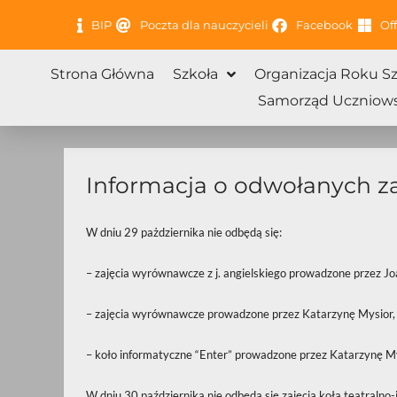
Przejdź
BIP
Poczta dla nauczycieli
Facebook
Off
do
treści
Strona Główna
Szkoła
Organizacja Roku S
Samorząd Uczniows
Informacja o odwołanych z
W dniu 29 pażdziernika nie odbędą się:
– zajęcia wyrównawcze z j. angielskiego prowadzone przez Jo
– zajęcia wyrównawcze prowadzone przez Katarzynę Mysior,
– koło informatyczne “Enter” prowadzone przez Katarzynę My
W dniu 30 października nie odbędą się zajęcia koła teatralno