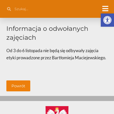
Przejdź
Szukaj
Szukaj
do
Otwórz 
treści
Informacja o odwołanych
zajęciach
Od 3 do 6 listopada nie będą się odbywały zajęcia
etyki prowadzone przez Bartłomieja Maciejewskiego.
Powrót