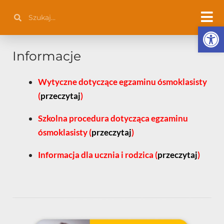
Przejdź
Szukaj
Szukaj
do
Otwórz 
treści
Informacje
Wytyczne dotyczące egzaminu ósmoklasisty
(
przeczytaj
)
Szkolna procedura dotycząca egzaminu
ósmoklasisty (
przeczytaj
)
Informacja dla ucznia i rodzica (
przeczytaj
)