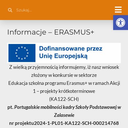
Przejdź
Szukaj
Szukaj
do
Otwórz 
treści
Informacje – ERASMUS+
Z wielką przyjemnością informujemy, iż nasz wniosek
złożony w konkursie w sektorze
Edukacja szkolna programu Erasmus+ w ramach Akcji
1 – projekty krótkoterminowe
(KA122-SCH)
pt.
Portugalskie mobilności kadry Szkoły Podstawowej w
Zalasewie
nr projektu2024-1-PL01-KA122-SCH-000214768