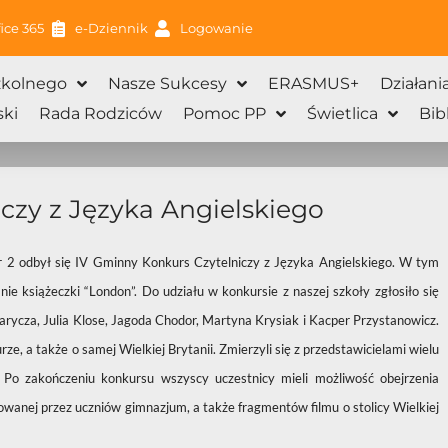
ice 365
e-Dziennik
Logowanie
zkolnego
Nasze Sukcesy
ERASMUS+
Działani
ki
Rada Rodziców
Pomoc PP
Świetlica
Bib
czy z Języka Angielskiego
2 odbył się IV Gminny Konkurs Czytelniczy z Języka Angielskiego. W tym
nie książeczki “London”. Do udziału w konkursie z naszej szkoły zgłosiło się
arycza, Julia Klose, Jagoda Chodor, Martyna Krysiak i Kacper Przystanowicz.
ze, a także o samej Wielkiej Brytanii. Zmierzyli się z przedstawicielami wielu
Po zakończeniu konkursu wszyscy uczestnicy mieli możliwość obejrzenia
owanej przez uczniów gimnazjum, a także fragmentów filmu o stolicy Wielkiej