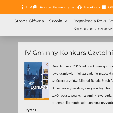
Przejdź
BIP
Poczta dla nauczycieli
Facebook
Off
do
treści
Strona Główna
Szkoła
Organizacja Roku S
Samorząd Uczniows
IV Gminny Konkurs Czytelni
Dnia 4 marca 2016 roku w Gimnazjum nr 
roku uczniowie mieli za zadanie przeczyta
sześcioro uczniów: Mikołaj Rybak, Jakub B
Uczniowie wykazali się dużą wiedzą o lektur
szkół podstawowych z gminy Swarzędz. 
prezentacji o symbolach Londynu, przygot
Brytanii.