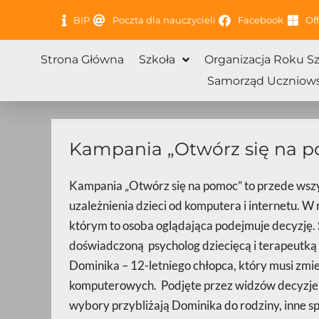
Przejdź
BIP
Poczta dla nauczycieli
Facebook
Off
do
treści
Strona Główna
Szkoła
Organizacja Roku S
Samorząd Uczniows
Kampania „Otwórz się na 
Kampania „Otwórz się na pomoc” to przede wsz
uzależnienia dzieci od komputera i internetu. W
którym to osoba oglądająca podejmuje decyzję.
doświadczoną psycholog dziecięcą i terapeutką
Dominika – 12-letniego chłopca, który musi zmie
komputerowych. Podjęte przez widzów decyzje 
wybory przybliżają Dominika do rodziny, inne sp