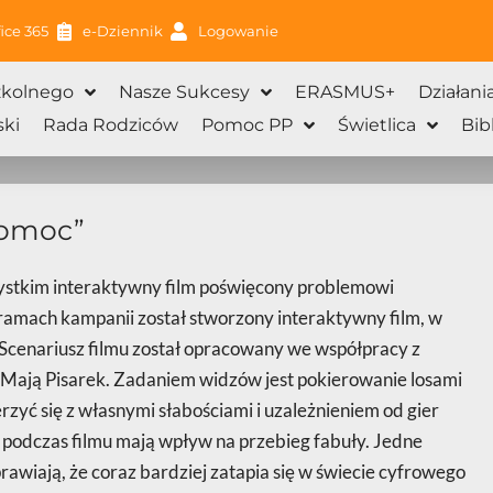
ice 365
e-Dziennik
Logowanie
zkolnego
Nasze Sukcesy
ERASMUS+
Działani
ki
Rada Rodziców
Pomoc PP
Świetlica
Bib
pomoc”
ystkim interaktywny film poświęcony problemowi
 ramach kampanii został stworzony interaktywny film, w
 Scenariusz filmu został opracowany we współpracy z
 Mają Pisarek. Zadaniem widzów jest pokierowanie losami
rzyć się z własnymi słabościami i uzależnieniem od gier
podczas filmu mają wpływ na przebieg fabuły. Jedne
rawiają, że coraz bardziej zatapia się w świecie cyfrowego