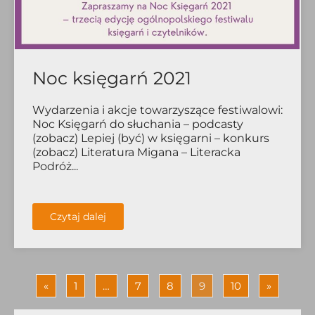
Noc księgarń 2021
Wydarzenia i akcje towarzyszące festiwalowi:
Noc Księgarń do słuchania – podcasty
(zobacz) Lepiej (być) w księgarni – konkurs
(zobacz) Literatura Migana – Literacka
Podróż...
Czytaj dalej
«
1
…
7
8
9
10
»