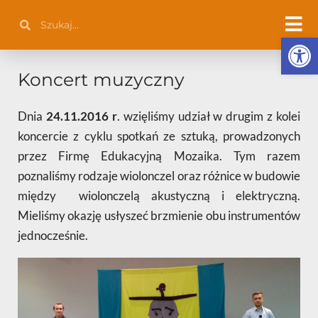
Przejdź
Szukaj
Szukaj
do
Otwórz 
treści
Koncert muzyczny
Dnia
24.11.2016 r
. wzięliśmy udział w drugim z kolei
koncercie z cyklu spotkań ze sztuką, prowadzonych
przez Firmę Edukacyjną Mozaika. Tym razem
poznaliśmy rodzaje wiolonczel oraz różnice w budowie
między wiolonczelą akustyczną i elektryczną.
Mieliśmy okazję usłyszeć brzmienie obu instrumentów
jednocześnie.