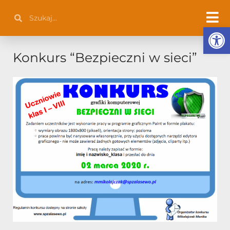
Przejdź
Szukaj
Szukaj
do
Otwórz 
treści
Konkurs “Bezpieczni w sieci”