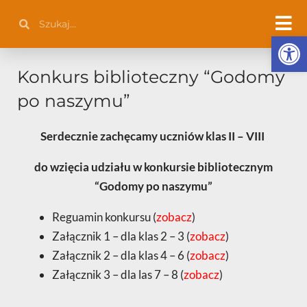
Przejdź
Szukaj
Szukaj
do
Otwórz 
treści
Konkurs biblioteczny “Godomy
po naszymu”
Serdecznie zachęcamy uczniów klas II – VIII
do wzięcia udziału w konkursie bibliotecznym
“Godomy po naszymu”
Reguamin konkursu (
zobacz
)
Załącznik 1 – dla klas 2 – 3 (
zobacz
)
Załącznik 2 – dla klas 4 – 6 (
zobacz
)
Załącznik 3 – dla las 7 – 8 (
zobacz
)