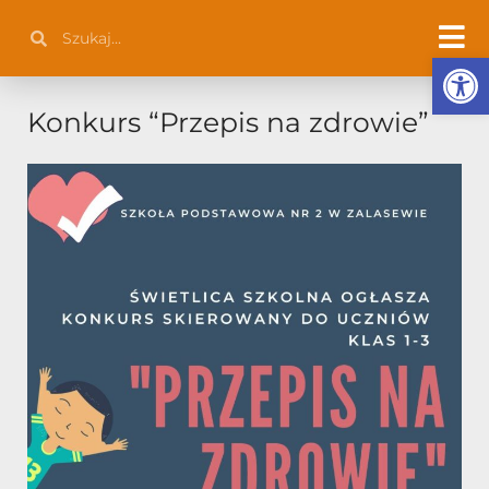
Przejdź
Szukaj
Szukaj
do
Otwórz 
treści
Konkurs “Przepis na zdrowie”