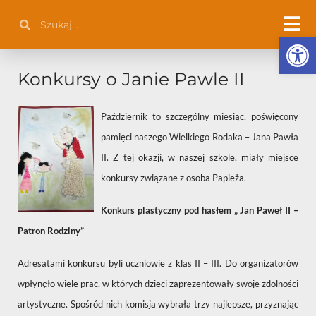
Przejdź
Szukaj
Szukaj
do
Otwórz 
treści
Konkursy o Janie Pawle II
Październik to szczególny miesiąc, poświęcony
pamięci naszego Wielkiego Rodaka – Jana Pawła
II. Z tej okazji, w naszej szkole, miały miejsce
konkursy związane z osoba Papieża.
Konkurs plastyczny pod hasłem „ Jan Paweł II –
Patron Rodziny”
Adresatami konkursu byli uczniowie z klas II – III. Do organizatorów
wpłynęło wiele prac, w których dzieci zaprezentowały swoje zdolności
artystyczne. Spośród nich komisja wybrała trzy najlepsze, przyznając