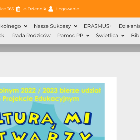
ice 365
e-Dziennik
Logowanie
zkolnego
Nasze Sukcesy
ERASMUS+
Działani
ki
Rada Rodziców
Pomoc PP
Świetlica
Bib