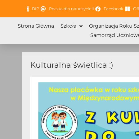
Przejdź
BIP
Poczta dla nauczycieli
Facebook
Off
do
treści
Strona Główna
Szkoła
Organizacja Roku S
Samorząd Uczniows
Kulturalna świetlica :)