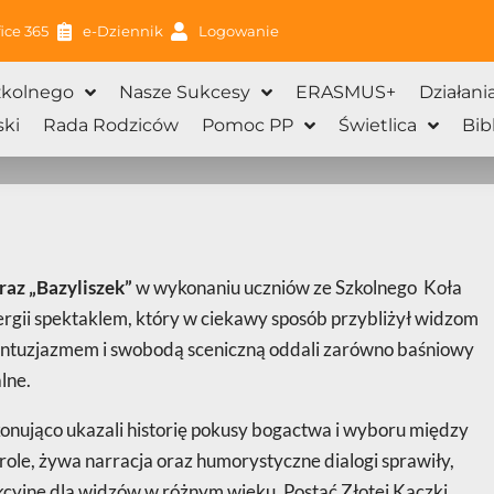
ice 365
e-Dziennik
Logowanie
zkolnego
Nasze Sukcesy
ERASMUS+
Działani
ki
Rada Rodziców
Pomoc PP
Świetlica
Bib
raz „Bazyliszek”
w wykonaniu uczniów ze Szkolnego Koła
rgii spektaklem, który w ciekawy sposób przybliżył widzom
entuzjazmem i swobodą sceniczną oddali zarówno baśniowy
lne.
onująco ukazali historię pokusy bogactwa i wyboru między
ole, żywa narracja oraz humorystyczne dialogi sprawiły,
jne dla widzów w różnym wieku. Postać Złotej Kaczki