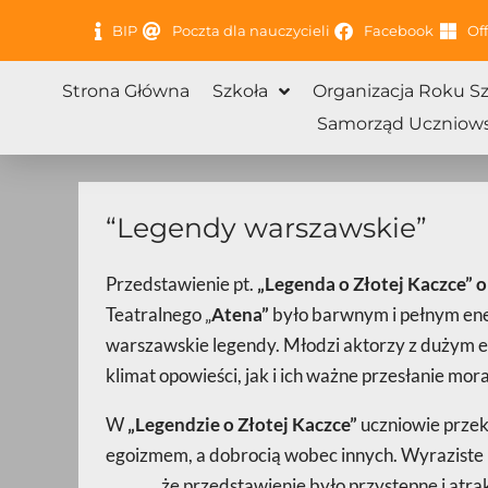
Przejdź
BIP
Poczta dla nauczycieli
Facebook
Off
do
treści
Strona Główna
Szkoła
Organizacja Roku S
Samorząd Uczniows
“Legendy warszawskie”
Przedstawienie pt.
„Legenda o Złotej Kaczce” o
Teatralnego „
Atena”
było barwnym i pełnym ene
warszawskie legendy. Młodzi aktorzy z dużym 
klimat opowieści, jak i ich ważne przesłanie mora
W
„Legendzie o Złotej Kaczce”
uczniowie przek
egoizmem, a dobrocią wobec innych. Wyraziste r
że przedstawienie było przystępne i atrakcy