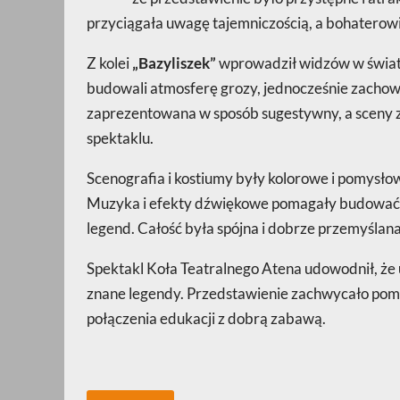
przyciągała uwagę tajemniczością, a bohaterowi
Z kolei
„Bazyliszek”
wprowadził widzów w świat l
budowali atmosferę grozy, jednocześnie zachowuj
zaprezentowana w sposób sugestywny, a sceny 
spektaklu.
Scenografia i kostiumy były kolorowe i pomysł
Muzyka i efekty dźwiękowe pomagały budować n
legend. Całość była spójna i dobrze przemyśla
Spektakl Koła Teatralnego Atena udowodnił, że 
znane legendy. Przedstawienie zachwycało pomy
połączenia edukacji z dobrą zabawą.