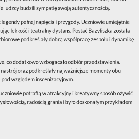
e ludzcy budzili sympatię swoją autentycznością.
egendy pełnej napięcia i przygody. Uczniowie umiejętnie
ąc lekkość i teatralny dystans. Postać Bazyliszka została
zbiorowe podkreślały dobrą współpracę zespołu i dynamikę
owe, co dodatkowo wzbogacało odbiór przedstawienia.
astrój oraz podkreślały najważniejsze momenty obu
na pod względem inscenizacyjnym.
uczniowie potrafią w atrakcyjny i kreatywny sposób ożywić
słowością, radością grania i było doskonałym przykładem