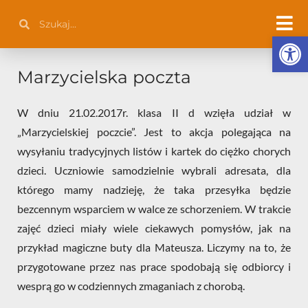
Przejdź
Szukaj
Szukaj
do
Otwórz 
treści
Marzycielska poczta
W dniu 21.02.2017r. klasa II d wzięła udział w
„Marzycielskiej poczcie”. Jest to akcja polegająca na
wysyłaniu tradycyjnych listów i kartek do ciężko chorych
dzieci. Uczniowie samodzielnie wybrali adresata, dla
którego mamy nadzieję, że taka przesyłka będzie
bezcennym wsparciem w walce ze schorzeniem. W trakcie
zajęć dzieci miały wiele ciekawych pomysłów, jak na
przykład magiczne buty dla Mateusza. Liczymy na to, że
przygotowane przez nas prace spodobają się odbiorcy i
wesprą go w codziennych zmaganiach z chorobą.