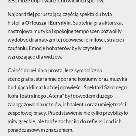
gest może doprowadzić do wielkich sporów.
Najbardziej poruszającą częścią spektaklu była
historia
Orfeusza i Eurydyki
. Subtelna gra aktorska,
nastrojowa muzyka i spokojne tempo scen pozwoliły
wydobyć dramatyzm tej opowieści o miłości, stracie i
zaufaniu. Emocje bohaterów były czytelne i
wzruszające dla widzów.
Całość dopełniała prosta, lecz symboliczna
scenografia, starannie dobrane kostiumy oraz muzyka
budująca klimat każdej opowieści. Spektakl Szkolnego
Koła Teatralnego „Atena” był dowodem dużego
zaangażowania uczniów, ich talentu oraz umiejętności
zespołowej pracy. Przedstawienie nie tylko przybliżyło
mity greckie, ale także zachęciło do refleksji nad ich
ponadczasowym znaczeniem.