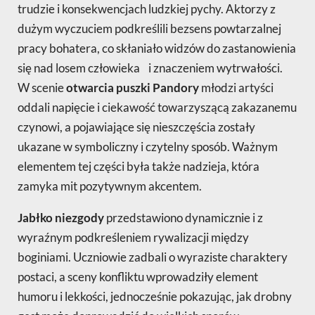
trudzie i konsekwencjach ludzkiej pychy. Aktorzy z
dużym wyczuciem podkreślili bezsens powtarzalnej
pracy bohatera, co skłaniało widzów do zastanowienia
się nad losem człowieka i znaczeniem wytrwałości.
W scenie
otwarcia puszki Pandory
młodzi artyści
oddali napięcie i ciekawość towarzyszącą zakazanemu
czynowi, a pojawiające się nieszczęścia zostały
ukazane w symboliczny i czytelny sposób. Ważnym
elementem tej części była także nadzieja, która
zamyka mit pozytywnym akcentem.
Jabłko niezgody
przedstawiono dynamicznie i z
wyraźnym podkreśleniem rywalizacji między
boginiami. Uczniowie zadbali o wyraziste charaktery
postaci, a sceny konfliktu wprowadziły element
humoru i lekkości, jednocześnie pokazując, jak drobny