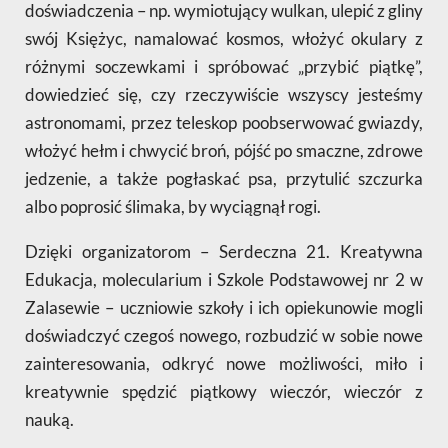
doświadczenia – np. wymiotujący wulkan, ulepić z gliny
swój Księżyc, namalować kosmos, włożyć okulary z
różnymi soczewkami i spróbować „przybić piątkę”,
dowiedzieć się, czy rzeczywiście wszyscy jesteśmy
astronomami, przez teleskop poobserwować gwiazdy,
włożyć hełm i chwycić broń, pójść po smaczne, zdrowe
jedzenie, a także pogłaskać psa, przytulić szczurka
albo poprosić ślimaka, by wyciągnął rogi.
Dzięki organizatorom – Serdeczna 21. Kreatywna
Edukacja, molecularium i Szkole Podstawowej nr 2 w
Zalasewie – uczniowie szkoły i ich opiekunowie mogli
doświadczyć czegoś nowego, rozbudzić w sobie nowe
zainteresowania, odkryć nowe możliwości, miło i
kreatywnie spędzić piątkowy wieczór, wieczór z
nauką.