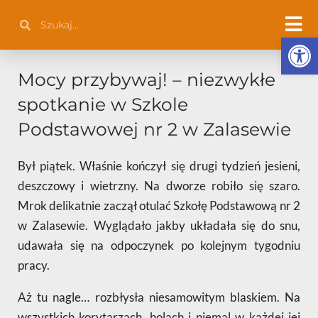
Przejdź
Szukaj
Szukaj
do
Otwórz 
treści
Mocy przybywaj! – niezwykłe
spotkanie w Szkole
Podstawowej nr 2 w Zalasewie
Był piątek. Właśnie kończył się drugi tydzień jesieni,
deszczowy i wietrzny. Na dworze robiło się szaro.
Mrok delikatnie zaczął otulać Szkołę Podstawową nr 2
w Zalasewie. Wyglądało jakby układała się do snu,
udawała się na odpoczynek po kolejnym tygodniu
pracy.
Aż tu nagle… rozbłysła niesamowitym blaskiem. Na
wszystkich korytarzach, holach i niemal w każdej jej