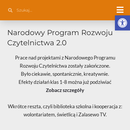
Przejdź
Szukaj
Szukaj
do
Otwórz 
treści
Narodowy Program Rozwoju
Czytelnictwa 2.0
Prace nad projektami z Narodowego Programu
Rozwoju Czytelnictwa zostały zakończone.
Było ciekawie, spontanicznie, kreatywnie.
Efekty działań klas 1-8 można już podziwiać
Zobacz szczegóły
Wkrótce reszta, czyli biblioteka szkolna i kooperacja z:
wolontariatem, świetlicą i Zalasewo TV.